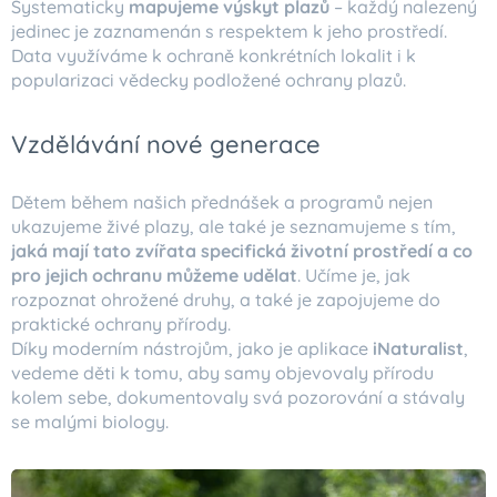
Systematicky
mapujeme výskyt plazů
– každý nalezený
jedinec je zaznamenán s respektem k jeho prostředí.
Data využíváme k ochraně konkrétních lokalit i k
popularizaci vědecky podložené ochrany plazů.
Vzdělávání nové generace
Dětem během našich přednášek a programů nejen
ukazujeme živé plazy, ale také je seznamujeme s tím,
jaká mají tato zvířata specifická životní prostředí a co
pro jejich ochranu můžeme udělat
. Učíme je, jak
rozpoznat ohrožené druhy, a také je zapojujeme do
praktické ochrany přírody.
Díky moderním nástrojům, jako je aplikace
iNaturalist
,
vedeme děti k tomu, aby samy objevovaly přírodu
kolem sebe, dokumentovaly svá pozorování a stávaly
se malými biology.