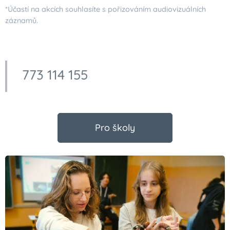
*Účastí na akcích souhlasíte s pořizováním audiovizuálních
záznamů.
773 114 155
Pro školy