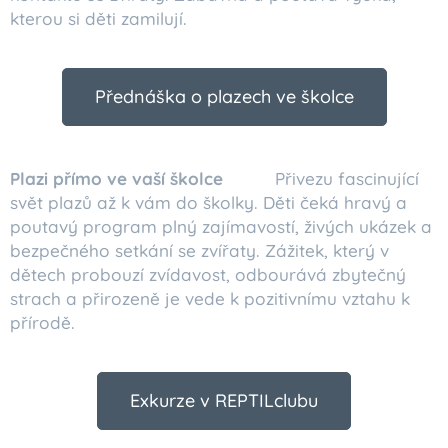
kterou si děti zamilují.
Přednáška o plazech ve školce
Plazi přímo ve vaší školce
🦎🐍 Přivezu fascinující
svět plazů až k vám do školky. Děti čeká hravý a
poutavý program plný zajímavostí, živých ukázek a
bezpečného setkání se zvířaty. Zážitek, který v
dětech probouzí zvídavost, odbourává zbytečný
strach a přirozeně je vede k pozitivnímu vztahu k
přírodě.
Exkurze v REPTILclubu