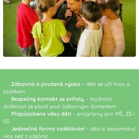
✅
Zábavná a poutavá výuka
– děti se učí hrou a
zážitkem
✅
Bezpečný kontakt se zvířaty
– možnost
dotknout se plazů pod odborným dohledem
✅
Přizpůsobeno věku dětí
– programy pro MŠ, ZŠ i
SŠ
✅
Jedinečná forma vzdělávání
– děti si zapamatují
více než z učebnic