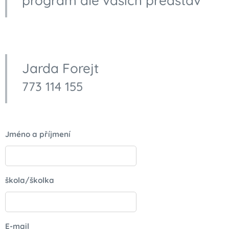
program dle vašich představ
Jarda Forejt
773 114 155
Jméno a příjmení
škola/školka
E-mail