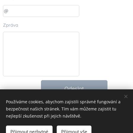
Zpráva
Odeslat
Používáme cookies, abychom zajistili správné fungování a
bezpečnost našich stránek. Tím vám můžeme zajistit tu
nejlepší zkušenost při jejich návštěvě.
© 2025 Všechna práva vyhrazena
Účastí na akcích souhlasíte s pořizováním audiovizuálních záznamů.
Přijmout nezbytné
Přijmout vše