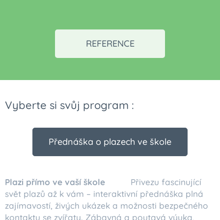
REFERENCE
Vyberte si svůj program :
Přednáška o plazech ve škole
Plazi přímo ve vaší škole
🦎🐍 Přivezu fascinující
svět plazů až k vám – interaktivní přednáška plná
zajímavostí, živých ukázek a možnosti bezpečného
kontaktu se zvířaty. Zábavná a poutavá výuka,